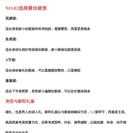
NO.02
选择最佳裙形
高腰裙
:
适合身形娇小的新娘和有孕妈妈，遮腰臀部，突显柔美线条
鱼尾裙
:
适合身材比例好有曲线的新娘，娇小新娘也能显高挑
A
字裙
:
适合身材修长的新娘，可以遮腰腹部赘肉，凸显胸型
蓬蓬裙
:
适合下半身肥胖，身形娇小偏瘦的新娘，可以拉长整体线条
身型与新郎礼服
婚礼，也是男人的成人礼。新郎礼服以与新娘相唿应为宜，
1-2
套即可，西服是主流。
挑选西服考虑质量为先，还要考虑面料、衬衫、领带婚鞋，以能扭腰、转身、抬手都
能灵活自如为宜。