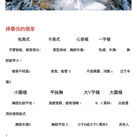
择最佳的领形
包肩式
卡肩式
心形领
一字领
手臂较粗、锁骨突出
√
梨型身材、胸部丰满
√ 性感、丰满√ 胸
部较窄小 √
锁骨不明显
x
肩宽、粗臂
X
不想裸露，消瘦
x
过于丰
满
X
小圆领
平抹胸
大
V
字领 大圆领
胸部比较平坦
√
肩膀宽阔，锁骨清晰
√
B
、
C
罩杯√ 比较通
用的领形款式
胸部丰满
X
胸部平坦
X
小于
B
或大于
C
罩杯
X
所有人
√